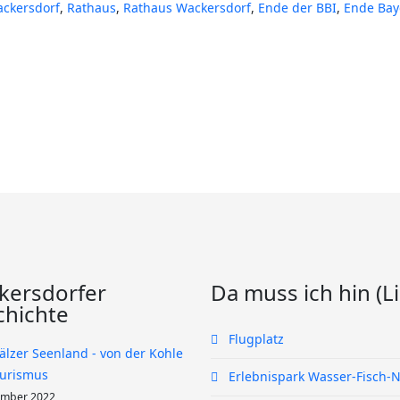
ackersdorf
,
Rathaus
,
Rathaus Wackersdorf
,
Ende der BBI
,
Ende Bay
kersdorfer
Da muss ich hin (L
chichte
Flugplatz
älzer Seenland - von der Kohle
urismus
Erlebnispark Wasser-Fisch-N
ember 2022