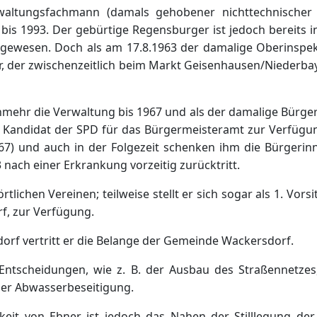
rwaltungsfachmann (damals gehobener nichttechnischer
is 1993. Der gebürtige Regensburger ist jedoch bereits in
 gewesen. Doch als am 17.8.1963 der damalige Oberinspekt
r, der zwischenzeitlich beim Markt Geisenhausen/Niederbay
nmehr die Verwaltung bis 1967 und als der damalige Bürge
 als Kandidat der SPD für das Bürgermeisteramt zur Verfüg
967) und auch in der Folgezeit schenken ihm die Bürgeri
3 nach einer Erkrankung vorzeitig zurücktritt.
rtlichen Vereinen; teilweise stellt er sich sogar als 1. Vo
f, zur Verfügung.
orf vertritt er die Belange der Gemeinde Wackersdorf.
 Entscheidungen, wie z. B. der Ausbau des Straßennetze
er Abwasserbeseitigung.
keit von Ebner ist jedoch das Nahen der Stilllegung de