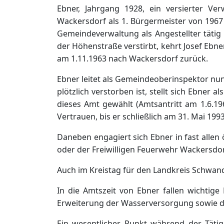
Ebner, Jahrgang 1928, ein versierter Ve
Wackersdorf als 1. Bürgermeister von 1967 b
Gemeindeverwaltung als Angestellter tätig
der Höhenstraße verstirbt, kehrt Josef Ebne
am 1.11.1963 nach Wackersdorf zurück.
Ebner leitet als Gemeindeoberinspektor nu
plötzlich verstorben ist, stellt sich Ebner
dieses Amt gewählt (Amtsantritt am 1.6.1
Vertrauen, bis er schließlich am 31. Mai 199
Daneben engagiert sich Ebner in fast allen ö
oder der Freiwilligen Feuerwehr Wackersdor
Auch im Kreistag für den Landkreis Schwand
In die Amtszeit von Ebner fallen wichtige
Erweiterung der Wasserversorgung sowie d
Ein wesentlicher Punkt während der Tätig